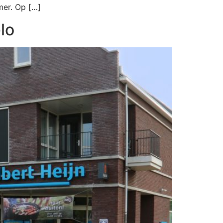
mer. Op […]
lo