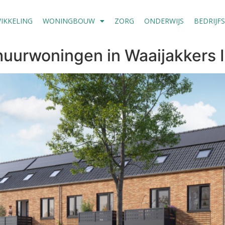
IKKELING
WONINGBOUW
ZORG
ONDERWIJS
BEDRIJF
huurwoningen in Waaijakkers II