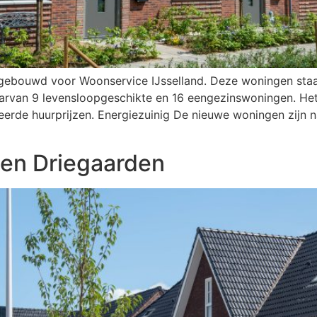
 gebouwd voor Woonservice IJsselland. Deze woningen staa
rvan 9 levensloopgeschikte en 16 eengezinswoningen. Het 
rde huurprijzen. Energiezuinig De nieuwe woningen zijn n
en Driegaarden