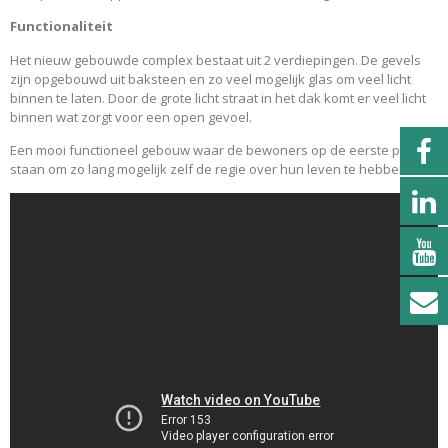
Functionaliteit
Het nieuw gebouwde complex bestaat uit 2 verdiepingen. De gevels
zijn opgebouwd uit baksteen en zo veel mogelijk glas om veel licht
binnen te laten. Door de grote licht straat in het dak komt er veel licht
binnen wat zorgt voor een open gevoel.
Een mooi functioneel gebouw waar de bewoners op de eerste plek
staan om zo lang mogelijk zelf de regie over hun leven te hebben.