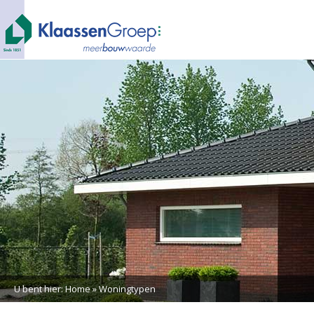
U bent hier:
Home
»
Woningtypen