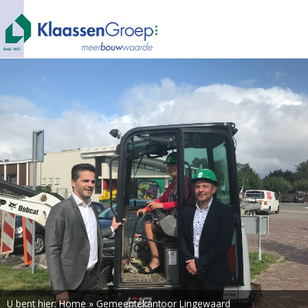
U bent hier:
Home
»
Gemeentekantoor Lingewaard