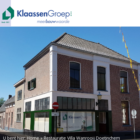
U bent hier:
Home
»
Restauratie Villa Wanrooij Doetinchem