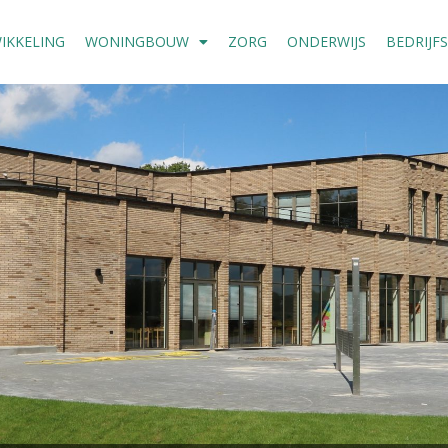
IKKELING
WONINGBOUW
ZORG
ONDERWIJS
BEDRIJF