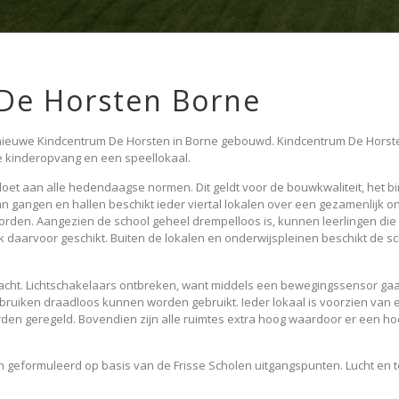
De Horsten Borne
euwe Kindcentrum De Horsten in Borne gebouwd. Kindcentrum De Horsten 
 kinderopvang en een speellokaal.
et aan alle hedendaagse normen. Dit geldt voor de bouwkwaliteit, het b
 van gangen en hallen beschikt ieder viertal lokalen over een gezamenlijk o
orden. Aangezien de school geheel drempelloos is, kunnen leerlingen die 
k daarvoor geschikt. Buiten de lokalen en onderwijspleinen beschikt de s
racht. Lichtschakelaars ontbreken, want middels een bewegingssensor gaat 
gebruiken draadloos kunnen worden gebruikt. Ieder lokaal is voorzien van
n geregeld. Bovendien zijn alle ruimtes extra hoog waardoor er een hoe
eformuleerd op basis van de Frisse Scholen uitgangspunten. Lucht en te