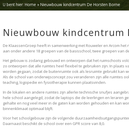
U bent hier:
Home
»
Nieuwbouw kindcentrum De Horsten Borne
Nieuwbouw kindcentrum 
De KlaassenGroep heeft in samenwerking met Rouweler en Arcom het ni
aan onder andere 18 groepen van de basisschool, twee groepen van de
Het gebouw is zodanig gebouwd en ontworpen dat het ruimschoots voldo
zo ontworpen dat alle ruimtes heel flexibel te gebruiken zijn. In plaats
worden gegaan, zodat de buitenruimte ook als lesruimte gebruikt kan w
Als de school van onderwijsconcept zou veranderen zijn alle ruimtes oo
teaching, logopedie en fysiotherapie kunnen plaatsvinden.
In de lokalen en andere ruimtes zijn allerlei technische snufjes aangeb
hele school aangelegd, zodat de laptops die de leerlingen en leraren 
gehalte en nog veel meer in de gaten kan worden gehouden en kan worde
binnenklimaat optimaal blijft.
Voor het schoolgebouw zijn de volgende duurzaamheidsuitgangspunten g
Daarnaast beschikt de school over een GPR score van 8,0.