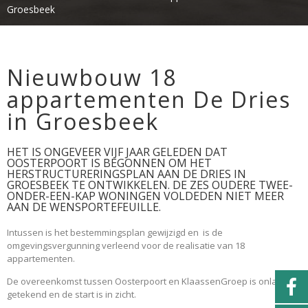
Groesbeek
Nieuwbouw 18
appartementen De Dries
in Groesbeek
HET IS ONGEVEER VIJF JAAR GELEDEN DAT
OOSTERPOORT IS BEGONNEN OM HET
HERSTRUCTURERINGSPLAN AAN DE DRIES IN
GROESBEEK TE ONTWIKKELEN. DE ZES OUDERE TWEE-
ONDER-EEN-KAP WONINGEN VOLDEDEN NIET MEER
AAN DE WENSPORTEFEUILLE.
Intussen is het bestemmingsplan gewijzigd en is de
omgevingsvergunning verleend voor de realisatie van 18
appartementen.
De overeenkomst tussen Oosterpoort en KlaassenGroep is onlangs
getekend en de start is in zicht.