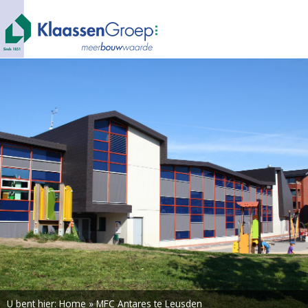
U bent hier:
Home
»
MFC Antares te Leusden