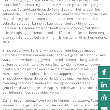
bibliotheek (zuid), het wijkcentrum, de PSZ, het KDV (west) en een
overdekte fietsenstalling (noord). Alle met een gezicht en ingang aan
de straat. De sportzaal ligt op de 1e verdieping in het hart van het
gebouw, de BSO boven het wijkcentrum. Aan de westrand op de 1e en
2e verdieping zijn er ruimten verhuurd aan een sportschool. Alle
gebruikersgroepen kunnen elkaar bovendien ook binnendoor
bereiken. Elke gebruikersgroep heeft een ‘servicebox’, met daarin
toiletten, opslag, keukentje en ook de lift en trap. Elke box heeft een
eigen opvallende, zowel van binnen als van buiten direct herkenbare,
kleur.
In het verder vooral grijs en wit gehouden interieur, dat met een
betonvloer met transparante gietvloer en wit gesausd plafond ruimte
laat voor de verbeelding, geven deze felle boxen richting. Om de
buitenspelende kinderen te beveiligen zonder hekken te hoeven
plaatsen zijn de pleinen een halve meter verdiept. Fietsen kunnen er
zo niet zomaar op rijden en kinderen stappen er niet zomaar af. Ook
in het gebouw liggen de verschillende afdelingen verdiept. De
overgang naar de volgende gebruikersgroep wordt steeds
gemarkeerd via een hele luie trap – 5 treden van 10 cm. – die direct
een tribune en een speelobject vormt.
‘Samen in een gebouw’ levert op alle fronten meerwaarde. Ruimten
kunnen dubbel gebruikt worden: de wijkbibliotheek tevens inzetten
als mediatheek voor de scholen en als overblijfruimte, theaterzaal en