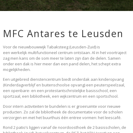
MFC Antares te Leusden
Voor de nieuwbouwwijk Tabaksteeg (Leusden-Zuid) is
een werkelijk multifunctioneel centrum ontstaan. Al in het voortraject
zag men kans om de som meer te laten zijn dan de delen. Samen
onder een dak is hier meer dan een pand delen, het schept extra
mogelijkheden.
Een uitgebreid dienstencentrum biedt onderdak aan kinderopvang
(Kinderdagverblijf en buitenschoolse opvang) een peuterspeelzaal,
een openbare- en een protestantschristelijke basisschool, een
sportzaal, een bibliotheek, een wijkcentrum en een sportschool.
Door intern activiteiten te bundelen is er groeiruimte voor nieuwe
producten. Zo zal de bibliotheek de documentatie voor de scholen
verzorgen en met het buurthuis één entree vormen: het leescafé.
Rond 2 patio’s liggen vanaf de noordoosthoek de 2 basisscholen, de