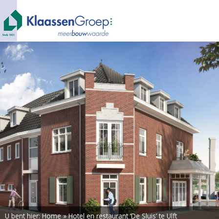
U bent hier:
Home
»
Hotel en restaurant ‘De Sluis’ te Ulft