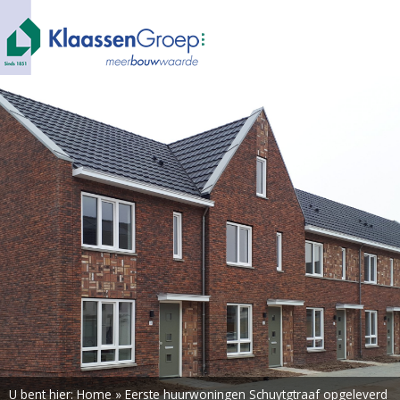
U bent hier:
Home
»
Eerste huurwoningen Schuytgtraaf opgeleverd