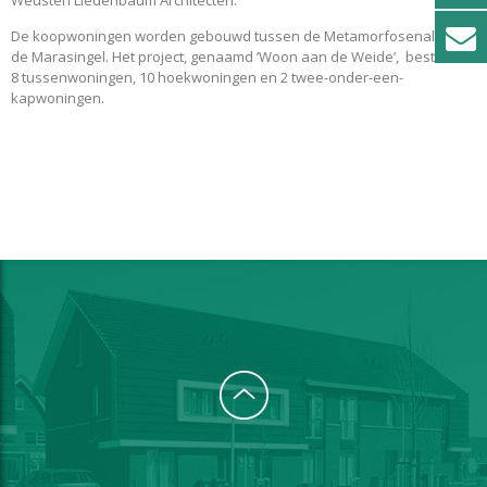
De koopwoningen worden gebouwd tussen de Metamorfosenallee en
de Marasingel. Het project, genaamd ‘Woon aan de Weide’, bestaat uit
8 tussenwoningen, 10 hoekwoningen en 2 twee-onder-een-
kapwoningen.