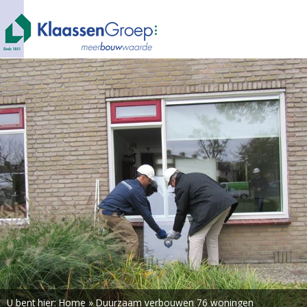
U bent hier:
Home
»
Duurzaam verbouwen 76 woningen