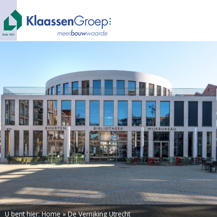
U bent hier:
Home
»
De Verrijking Utrecht