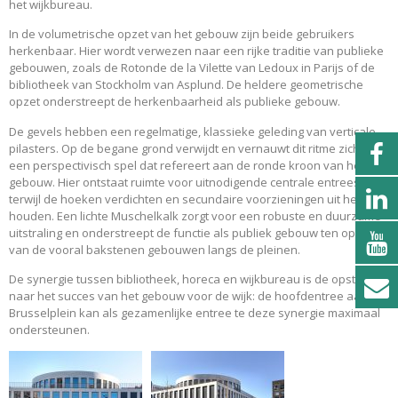
het wijkbureau.
In de volumetrische opzet van het gebouw zijn beide gebruikers
herkenbaar. Hier wordt verwezen naar een rijke traditie van publieke
gebouwen, zoals de Rotonde de la Vilette van Ledoux in Parijs of de
bibliotheek van Stockholm van Asplund. De heldere geometrische
opzet onderstreept de herkenbaarheid als publieke gebouw.
De gevels hebben een regelmatige, klassieke geleding van verticale
pilasters. Op de begane grond verwijdt en vernauwt dit ritme zich tot
een perspectivisch spel dat refereert aan de ronde kroon van het
gebouw. Hier ontstaat ruimte voor uitnodigende centrale entrees,
terwijl de hoeken verdichten en secundaire voorzieningen uit het zicht
houden. Een lichte Muschelkalk zorgt voor een robuste en duurzame
uitstraling en onderstreept de functie als publiek gebouw ten opzichte
van de vooral bakstenen gebouwen langs de pleinen.
De synergie tussen bibliotheek, horeca en wijkbureau is de opstap
naar het succes van het gebouw voor de wijk: de hoofdentree aan het
Brusselplein kan als gezamenlijke entree te deze synergie maximaal
ondersteunen.