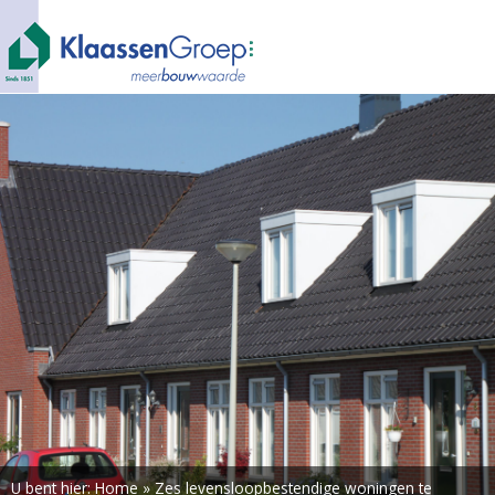
U bent hier:
Home
»
Zes levensloopbestendige woningen te