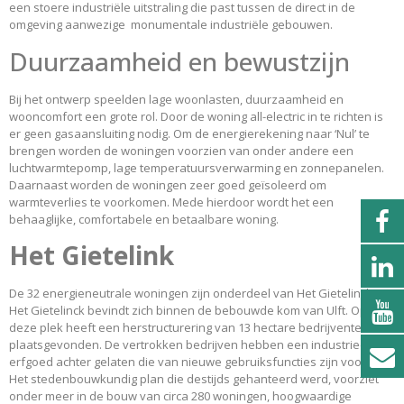
een stoere industriële uitstraling die past tussen de direct in de
omgeving aanwezige monumentale industriële gebouwen.
Duurzaamheid en bewustzijn
Bij het ontwerp speelden lage woonlasten, duurzaamheid en
wooncomfort een grote rol. Door de woning all-electric in te richten is
er geen gasaansluiting nodig. Om de energierekening naar ‘Nul’ te
brengen worden de woningen voorzien van onder andere een
luchtwarmtepomp, lage temperatuursverwarming en zonnepanelen.
Daarnaast worden de woningen zeer goed geïsoleerd om
warmteverlies te voorkomen. Mede hierdoor wordt het een
behaaglijke, comfortabele en betaalbare woning.
Het Gietelink
De 32 energieneutrale woningen zijn onderdeel van Het Gietelinck.
Het Gietelinck bevindt zich binnen de bebouwde kom van Ulft. Op
deze plek heeft een herstructurering van 13 hectare bedrijventerrein
plaatsgevonden. De vertrokken bedrijven hebben een industrieel
erfgoed achter gelaten die van nieuwe gebruiksfuncties zijn voorzien.
Het stedenbouwkundig plan die destijds gehanteerd werd, voorziet
onder meer in de bouw van circa 280 woningen, hoogwaardige