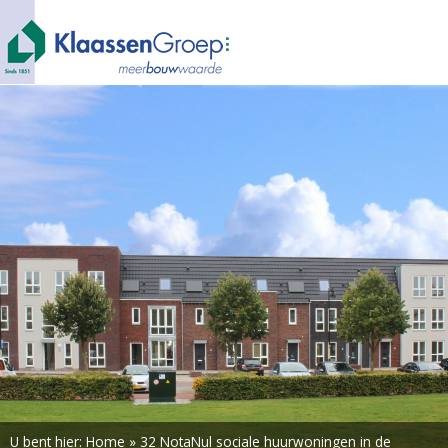
U bent hier:
Home
»
32 NotaNul sociale huurwoningen in de