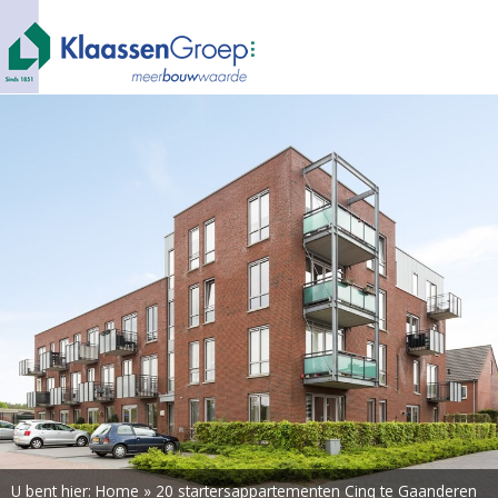
U bent hier:
Home
»
20 startersappartementen Cinq te Gaanderen