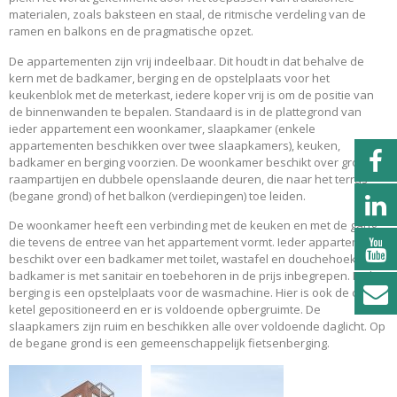
materialen, zoals baksteen en staal, de ritmische verdeling van de
ramen en balkons en de pragmatische opzet.
De appartementen zijn vrij indeelbaar. Dit houdt in dat behalve de
kern met de badkamer, berging en de opstelplaats voor het
keukenblok met de meterkast, iedere koper vrij is om de positie van
de binnenwanden te bepalen. Standaard is in de plattegrond van
ieder appartement een woonkamer, slaapkamer (enkele
appartementen beschikken over twee slaapkamers), keuken,
badkamer en berging voorzien. De woonkamer beschikt over grote
raampartijen en dubbele openslaande deuren, die naar het terras
(begane grond) of het balkon (verdiepingen) toe leiden.
De woonkamer heeft een verbinding met de keuken en met de gang
die tevens de entree van het appartement vormt. Ieder appartement
beschikt over een badkamer met toilet, wastafel en douchehoek. De
badkamer is met sanitair en toebehoren in de prijs inbegrepen. In de
berging is een opstelplaats voor de wasmachine. Hier is ook de cv-
ketel gepositioneerd en er is voldoende opbergruimte. De
slaapkamers zijn ruim en beschikken alle over voldoende daglicht. Op
de begane grond is een gemeenschappelijk fietsenberging.