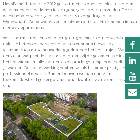
HevoFame dit traject in 2022 gestart, met als doel een plek te creëren
waar mensen met dementie zich geborgen en welkom voelen. Deze
week hebben we het gebouw met trots overgedragen aan
Woonwaarts. De bewoners zullen binnenkort hun intrek nemen in hun
nieuwe appartement.
Wij kijken met trots en voldoening terug op dit project en wij willen dan
ook alle betrokken partijen bedanken voor hun toewijding,
vakmanschap en samenwerking gedurende het hele traject. Van het
eerste ontwerp tot de laatste steen: dankzij de gezamenlijke inzet van
het bouwteam en alle partners is dit prachtige complex werkelijkheid
geworden. De samenwerking hebben wij als bijzonder prettig en
professioneel ervaren. Samen bouwen we aan duurzame,
toekomstbestendige zorglocaties waar kwaliteit van leven centraal
staat.