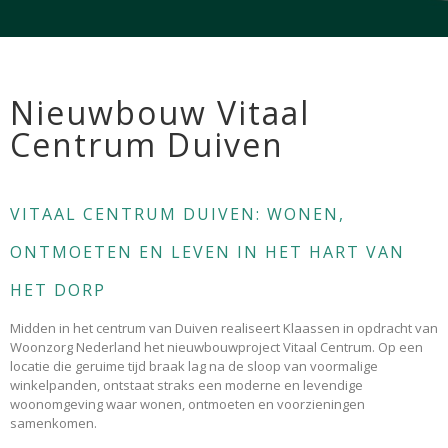
Nieuwbouw Vitaal
Centrum Duiven
VITAAL CENTRUM DUIVEN
: WONEN,
ONTMOETEN EN LEVEN IN HET HART VAN
HET DORP
Midden in het centrum van
Duiven
realiseert Klaassen in opdracht van
Woonzorg Nederland
het nieuwbouwproject Vitaal Centrum. Op een
locatie die geruime tijd braak lag na de sloop van voormalige
winkelpanden, ontstaat straks een moderne en levendige
woonomgeving waar wonen, ontmoeten en voorzieningen
samenkomen.