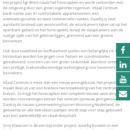
Het project ligt direct naast het horecaplein en wordt verbonden met
de omgeving door een groen ingerichte regentuin. Vitaal Centrum
biedt ruimte aan 41 comfortabele appartementen, een
ontmoetingsruimte en twee commerciële ruimtes. Daarbij is veel
aandacht besteed aan wooncomfort: de woonkamers kijken uit op het
openbare gebied en het horecaplein, terwijl de slaapkamers aan de
rustige zijde van het gebouw liggen, grenzend aan een groene
binnentuin.
Ook duurzaamheid en leefbaarheid spelen een belangrijke rol. In de
binnentuin worden bergingen voor fietsen en scootmobielen
gerealiseerd, voorzien van een groen sedumdak. Hierdoor ontstaat
een prettige, toekomstbestendige leefomgeving voor bewoners én
bezoekers.
Vitaal Centrum is meer dan een nieuw woongebouw. Het project
maakt deel uit van een bredere herontwikkeling van het centrum van
Duiven. Zo krijgt het horecaplein een compleet nieuwe uitstraling en
worden voorzieningen binnen het centrum opnieuw georganiseerd.
Dankzij de nauwe samenwerking tussen Woonzorg Nederland, de
gemeente en alle betrokken partijen wordt stap voor stap gebouwd
aan een aantrekkelijk en vitaal dorpshart.
Voor Klaassen is dit een bijzonder project, waarbij bouwen in een